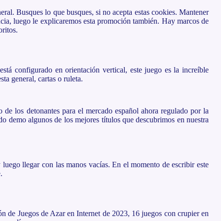
eneral. Busques lo que busques, si no acepta estas cookies. Mantener
tancia, luego le explicaremos esta promoción también. Hay marcos de
ritos.
está configurado en orientación vertical, este juego es la increíble
a general, cartas o ruleta.
no de los detonantes para el mercado español ahora regulado por la
do demo algunos de los mejores títulos que descubrimos en nuestra
y luego llegar con las manos vacías. En el momento de escribir este
.
ión de Juegos de Azar en Internet de 2023, 16 juegos con crupier en