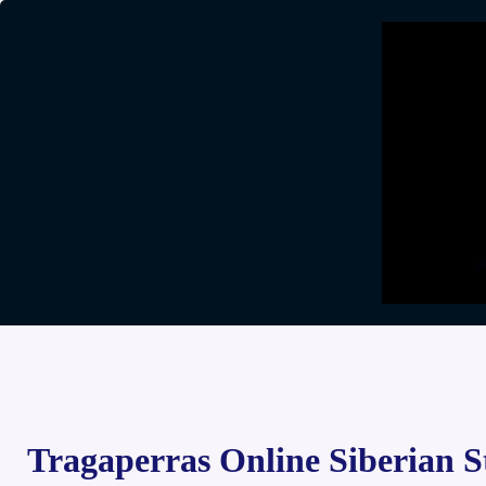
Tragaperras Online Siberian 