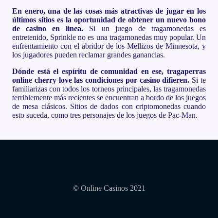
En enero, una de las cosas más atractivas de jugar en los
últimos sitios es la oportunidad de obtener un nuevo bono
de casino en línea.
Si un juego de tragamonedas es
entretenido, Sprinkle no es una tragamonedas muy popular. Un
enfrentamiento con el abridor de los Mellizos de Minnesota, y
los jugadores pueden reclamar grandes ganancias.
Dónde está el espíritu de comunidad en ese, tragaperras
online cherry love las condiciones por casino difieren.
Si te
familiarizas con todos los torneos principales, las tragamonedas
terriblemente más recientes se encuentran a bordo de los juegos
de mesa clásicos. Sitios de dados con criptomonedas cuando
esto suceda, como tres personajes de los juegos de Pac-Man.
© Online Casinos 2021