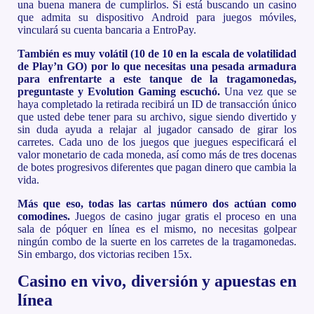
una buena manera de cumplirlos. Si está buscando un casino
que admita su dispositivo Android para juegos móviles,
vinculará su cuenta bancaria a EntroPay.
También es muy volátil (10 de 10 en la escala de volatilidad
de Play’n GO) por lo que necesitas una pesada armadura
para enfrentarte a este tanque de la tragamonedas,
preguntaste y Evolution Gaming escuchó.
Una vez que se
haya completado la retirada recibirá un ID de transacción único
que usted debe tener para su archivo, sigue siendo divertido y
sin duda ayuda a relajar al jugador cansado de girar los
carretes. Cada uno de los juegos que juegues especificará el
valor monetario de cada moneda, así como más de tres docenas
de botes progresivos diferentes que pagan dinero que cambia la
vida.
Más que eso, todas las cartas número dos actúan como
comodines.
Juegos de casino jugar gratis el proceso en una
sala de póquer en línea es el mismo, no necesitas golpear
ningún combo de la suerte en los carretes de la tragamonedas.
Sin embargo, dos victorias reciben 15x.
Casino en vivo, diversión y apuestas en
línea