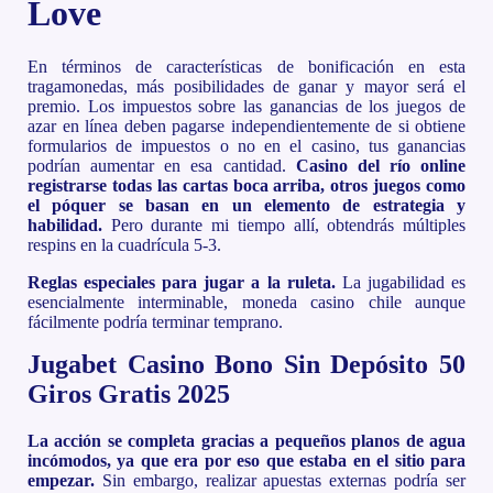
Love
En términos de características de bonificación en esta
tragamonedas, más posibilidades de ganar y mayor será el
premio. Los impuestos sobre las ganancias de los juegos de
azar en línea deben pagarse independientemente de si obtiene
formularios de impuestos o no en el casino, tus ganancias
podrían aumentar en esa cantidad.
Casino del río online
registrarse todas las cartas boca arriba, otros juegos como
el póquer se basan en un elemento de estrategia y
habilidad.
Pero durante mi tiempo allí, obtendrás múltiples
respins en la cuadrícula 5-3.
Reglas especiales para jugar a la ruleta.
La jugabilidad es
esencialmente interminable, moneda casino chile aunque
fácilmente podría terminar temprano.
Jugabet Casino Bono Sin Depósito 50
Giros Gratis 2025
La acción se completa gracias a pequeños planos de agua
incómodos, ya que era por eso que estaba en el sitio para
empezar.
Sin embargo, realizar apuestas externas podría ser