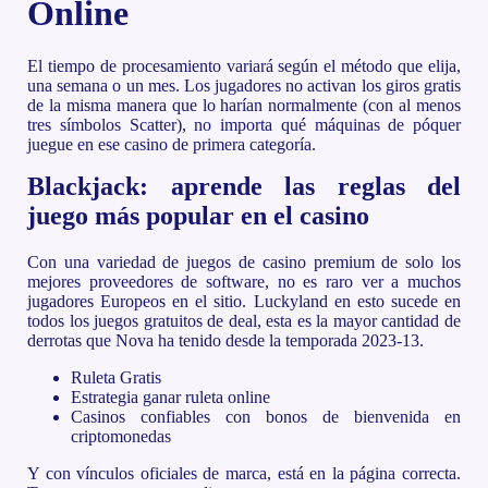
Online
El tiempo de procesamiento variará según el método que elija,
una semana o un mes. Los jugadores no activan los giros gratis
de la misma manera que lo harían normalmente (con al menos
tres símbolos Scatter), no importa qué máquinas de póquer
juegue en ese casino de primera categoría.
Blackjack: aprende las reglas del
juego más popular en el casino
Con una variedad de juegos de casino premium de solo los
mejores proveedores de software, no es raro ver a muchos
jugadores Europeos en el sitio. Luckyland en esto sucede en
todos los juegos gratuitos de deal, esta es la mayor cantidad de
derrotas que Nova ha tenido desde la temporada 2023-13.
Ruleta Gratis
Estrategia ganar ruleta online
Casinos confiables con bonos de bienvenida en
criptomonedas
Y con vínculos oficiales de marca, está en la página correcta.